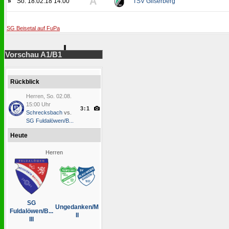
A
»
So. 18.02.18 14:00
TSV Gilserberg
SG Beisetal auf FuPa
Vorschau A1/B1
Rückblick
Herren, So. 02.08.
15:00 Uhr
3:1
Schrecksbach
vs.
SG Fuldalöwen/B...
Heute
Herren
SG
Ungedanken/M
Fuldalöwen/B...
II
III