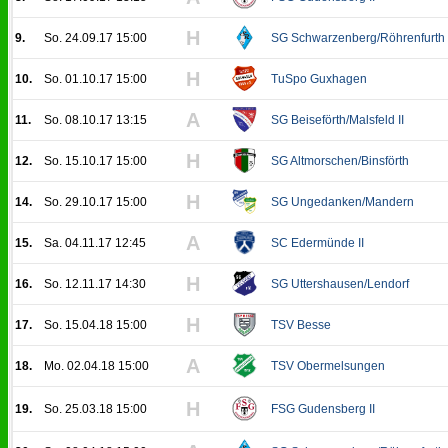
H
9.
So. 24.09.17 15:00
SG Schwarzenberg/Röhrenfurth
H
10.
So. 01.10.17 15:00
TuSpo Guxhagen
A
11.
So. 08.10.17 13:15
SG Beiseförth/Malsfeld II
H
12.
So. 15.10.17 15:00
SG Altmorschen/Binsförth
H
14.
So. 29.10.17 15:00
SG Ungedanken/Mandern
A
15.
Sa. 04.11.17 12:45
SC Edermünde II
H
16.
So. 12.11.17 14:30
SG Uttershausen/Lendorf
H
17.
So. 15.04.18 15:00
TSV Besse
A
18.
Mo. 02.04.18 15:00
TSV Obermelsungen
H
19.
So. 25.03.18 15:00
FSG Gudensberg II