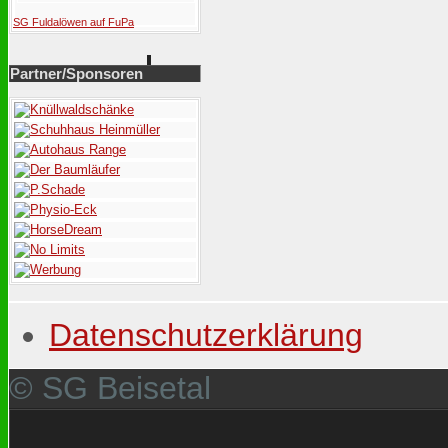
SG Fuldalöwen auf FuPa
Partner/Sponsoren
Datenschutzerklärung
© SG Beisetal