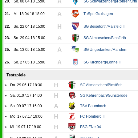
A
20.
So. 08.04.18 15:00
SG Schwarzenberg/Röhrenfurth
A
21.
Mi. 18.04.18 18:00
TuSpo Guxhagen
H
22.
So. 22.04.18 15:00
SG Beiseförth/Malsfeld II
A
23.
So. 29.04.18 15:00
SG Altmorschen/Binsförth
A
25.
So. 13.05.18 15:00
SG Ungedanken/Mandern
A
26.
So. 27.05.18 15:00
SG Kirchberg/Lohne II
Testspiele
H
»
Do. 29.06.17 18:30
SG Altmorschen/Binsförth
H
»
Sa. 01.07.17 14:00
SG Kehrenbach/Günsterode
A
»
So. 09.07.17 15:00
TSV Baumbach
H
»
Mo. 17.07.17 19:00
FC Homberg III
H
»
Mi. 19.07.17 19:00
FSG Efze 04