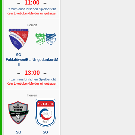
-
-
11:00
» zum ausführlichen Spielbericht
Kein Liveticker-Melder eingetragen
Herren
SG
Fuldalöwen/B...
Ungedanken/M
II
-
-
13:00
» zum ausführlichen Spielbericht
Kein Liveticker-Melder eingetragen
Herren
SG
SG