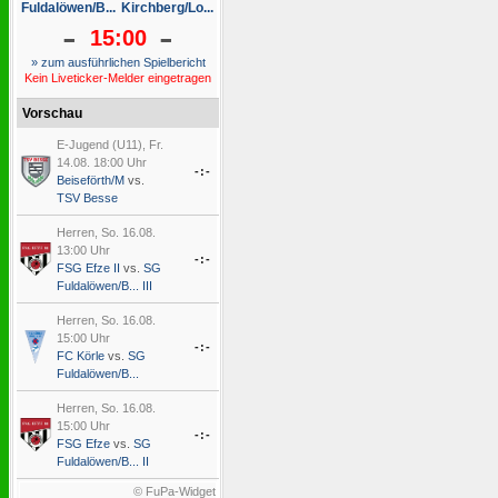
Fuldalöwen/B...
Kirchberg/Lo...
-
-
15:00
» zum ausführlichen Spielbericht
Kein Liveticker-Melder eingetragen
Vorschau
E-Jugend (U11), Fr.
14.08. 18:00 Uhr
-:-
Beiseförth/M
vs.
TSV Besse
Herren, So. 16.08.
13:00 Uhr
-:-
FSG Efze II
vs.
SG
Fuldalöwen/B... III
Herren, So. 16.08.
15:00 Uhr
-:-
FC Körle
vs.
SG
Fuldalöwen/B...
Herren, So. 16.08.
15:00 Uhr
-:-
FSG Efze
vs.
SG
Fuldalöwen/B... II
© FuPa-Widget