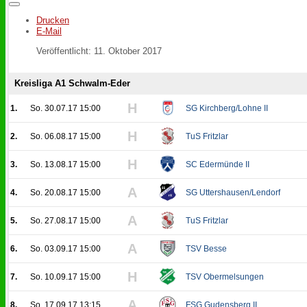
Drucken
E-Mail
Veröffentlicht: 11. Oktober 2017
Kreisliga A1 Schwalm-Eder
H
1.
So. 30.07.17 15:00
SG Kirchberg/Lohne II
H
2.
So. 06.08.17 15:00
TuS Fritzlar
H
3.
So. 13.08.17 15:00
SC Edermünde II
A
4.
So. 20.08.17 15:00
SG Uttershausen/Lendorf
A
5.
So. 27.08.17 15:00
TuS Fritzlar
A
6.
So. 03.09.17 15:00
TSV Besse
H
7.
So. 10.09.17 15:00
TSV Obermelsungen
A
8.
So. 17.09.17 13:15
FSG Gudensberg II