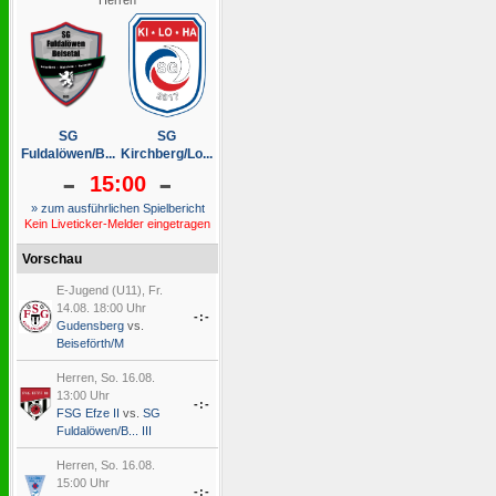
Herren
SG
SG
Fuldalöwen/B...
Kirchberg/Lo...
-
-
15:00
» zum ausführlichen Spielbericht
Kein Liveticker-Melder eingetragen
Vorschau
E-Jugend (U11), Fr.
14.08. 18:00 Uhr
-:-
Gudensberg
vs.
Beiseförth/M
Herren, So. 16.08.
13:00 Uhr
-:-
FSG Efze II
vs.
SG
Fuldalöwen/B... III
Herren, So. 16.08.
15:00 Uhr
-:-