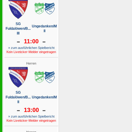
SG
Ungedanken/M
Fuldalöwen/B...
II
III
-
-
11:00
» zum ausführlichen Spielbericht
Kein Liveticker-Melder eingetragen
Herren
SG
Fuldalöwen/B...
Ungedanken/M
II
-
-
13:00
» zum ausführlichen Spielbericht
Kein Liveticker-Melder eingetragen