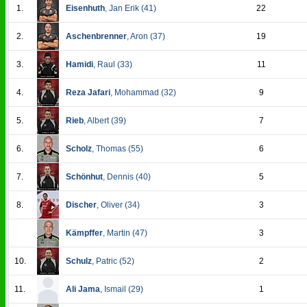
1.
Eisenhuth
, Jan Erik (
41
)
22
2.
Aschenbrenner
, Aron (
37
)
19
3.
Hamidi
, Raul (
33
)
11
4.
Reza Jafari
, Mohammad (
32
)
9
5.
Rieb
, Albert (
39
)
7
6.
Scholz
, Thomas (
55
)
6
7.
Schönhut
, Dennis (
40
)
5
8.
Discher
, Oliver (
34
)
3
Kämpffer
, Martin (
47
)
3
10.
Schulz
, Patric (
52
)
2
11.
Ali Jama
, Ismail (
29
)
1