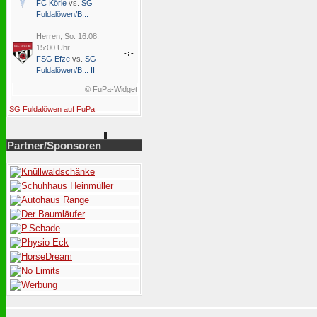
FC Körle
vs.
SG
Fuldalöwen/B...
Herren, So. 16.08.
15:00 Uhr
-:-
FSG Efze
vs.
SG
Fuldalöwen/B... II
© FuPa-Widget
SG Fuldalöwen auf FuPa
Partner/Sponsoren