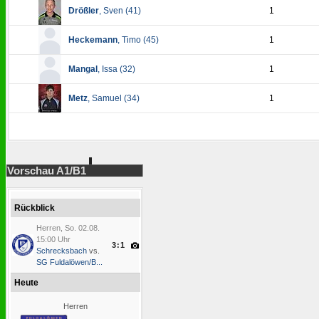
Drößler
, Sven (
41
)
1
Heckemann
, Timo (
45
)
1
Mangal
, Issa (
32
)
1
Metz
, Samuel (
34
)
1
Vorschau A1/B1
Rückblick
Herren, So. 02.08.
15:00 Uhr
3:1
Schrecksbach
vs.
SG Fuldalöwen/B...
Heute
Herren