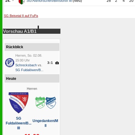
14.
SG Altmorschen/Binsförth III
(Neu)
26
2
4
20
SG Beisetal II auf FuPa
Vorschau A1/B1
Rückblick
Herren, So. 02.08.
15:00 Uhr
3:1
Schrecksbach
vs.
SG Fuldalöwen/B...
Heute
Herren
SG
Ungedanken/M
Fuldalöwen/B...
II
III