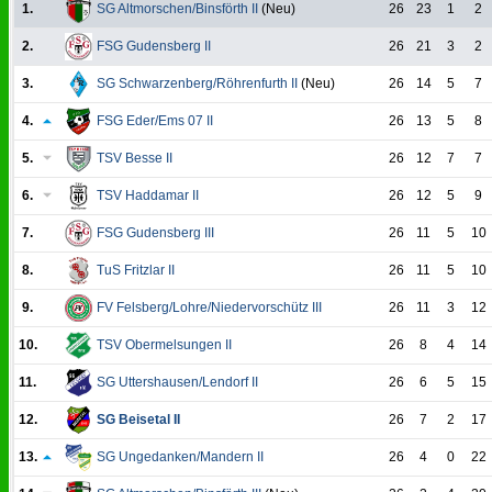
1.
SG Altmorschen/Binsförth II
(Neu)
26
23
1
2
2.
FSG Gudensberg II
26
21
3
2
3.
SG Schwarzenberg/Röhrenfurth II
(Neu)
26
14
5
7
4.
FSG Eder/Ems 07 II
26
13
5
8
5.
TSV Besse II
26
12
7
7
6.
TSV Haddamar II
26
12
5
9
7.
FSG Gudensberg III
26
11
5
10
8.
TuS Fritzlar II
26
11
5
10
9.
FV Felsberg/Lohre/Niedervorschütz III
26
11
3
12
10.
TSV Obermelsungen II
26
8
4
14
11.
SG Uttershausen/Lendorf II
26
6
5
15
12.
SG Beisetal II
26
7
2
17
13.
SG Ungedanken/Mandern II
26
4
0
22