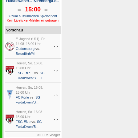
Fuldalöwen/B...
Kirchberg/Lo...
-
-
15:00
» zum ausführlichen Spielbericht
Kein Liveticker-Melder eingetragen
Vorschau
E-Jugend (U11), Fr.
14.08. 18:00 Uhr
-:-
Gudensberg
vs.
Beiseförth/M
Herren, So. 16.08.
13:00 Uhr
-:-
FSG Efze II
vs.
SG
Fuldalöwen/B... III
Herren, So. 16.08.
15:00 Uhr
-:-
FC Körle
vs.
SG
Fuldalöwen/B...
Herren, So. 16.08.
15:00 Uhr
-:-
FSG Efze
vs.
SG
Fuldalöwen/B... II
© FuPa-Widget