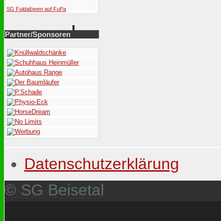
SG Fuldalöwen auf FuPa
Partner/Sponsoren
Datenschutzerklärung
© SG Beisetal