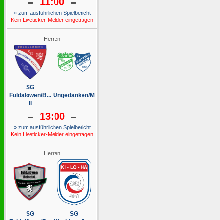
-
-
11:00
» zum ausführlichen Spielbericht
Kein Liveticker-Melder eingetragen
Herren
SG
Fuldalöwen/B...
Ungedanken/M
II
-
-
13:00
» zum ausführlichen Spielbericht
Kein Liveticker-Melder eingetragen
Herren
SG
SG