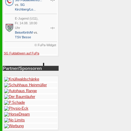
SG Fuldalöwen/B...
-:-
vs.
SG
Kirchberg/Lo...
E-Jugend (U11),
Fr. 14.08. 18:00
Uhr
-:-
Beiseförth/M
vs.
TSV Besse
© FuPa-Widget
SG Fuldalöwen auf FuPa
Partner/Sponsoren