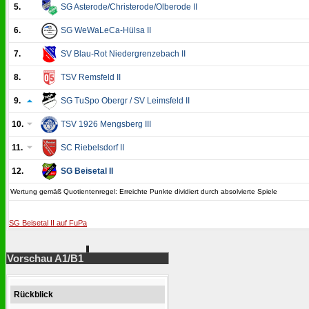
5.
SG Asterode/Christerode/Olberode II
6.
SG WeWaLeCa-Hülsa II
7.
SV Blau-Rot Niedergrenzebach II
8.
TSV Remsfeld II
9.
SG TuSpo Obergr / SV Leimsfeld II
10.
TSV 1926 Mengsberg III
11.
SC Riebelsdorf II
12.
SG Beisetal II
Wertung gemäß Quotientenregel: Erreichte Punkte dividiert durch absolvierte Spiele
SG Beisetal II auf FuPa
Vorschau A1/B1
Rückblick