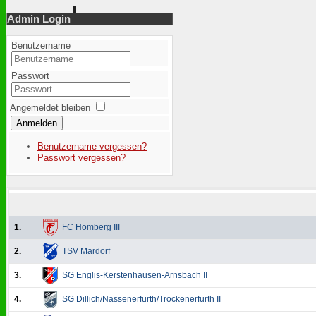
Admin Login
Benutzername
Passwort
Angemeldet bleiben
Anmelden
Benutzername vergessen?
Passwort vergessen?
1.
FC Homberg III
2.
TSV Mardorf
3.
SG Englis-Kerstenhausen-Arnsbach II
4.
SG Dillich/Nassenerfurth/Trockenerfurth II