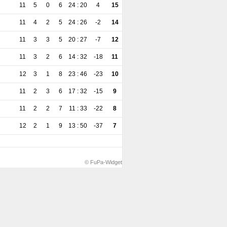
11
5
0
6
24 : 20
4
15
11
4
2
5
24 : 26
-2
14
11
3
3
5
20 : 27
-7
12
11
3
2
6
14 : 32
-18
11
12
3
1
8
23 : 46
-23
10
11
2
3
6
17 : 32
-15
9
11
2
2
7
11 : 33
-22
8
12
2
1
9
13 : 50
-37
7
© FuPa-Widget