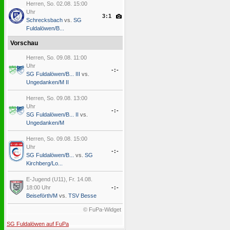
Herren, So. 02.08. 15:00
Uhr
3:1
Schrecksbach
vs.
SG
Fuldalöwen/B...
Vorschau
Herren, So. 09.08. 11:00
Uhr
-:-
SG Fuldalöwen/B... III
vs.
Ungedanken/M II
Herren, So. 09.08. 13:00
Uhr
-:-
SG Fuldalöwen/B... II
vs.
Ungedanken/M
Herren, So. 09.08. 15:00
Uhr
-:-
SG Fuldalöwen/B...
vs.
SG
Kirchberg/Lo...
E-Jugend (U11), Fr. 14.08.
18:00 Uhr
-:-
Beiseförth/M
vs.
TSV Besse
© FuPa-Widget
SG Fuldalöwen auf FuPa