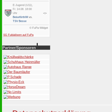
E-Jugend (U11),
Fr. 14.08. 18:00
Uhr
-:-
Beiseförth/M
vs.
TSV Besse
© FuPa-Widget
SG Fuldalöwen auf FuPa
Partner/Sponsoren